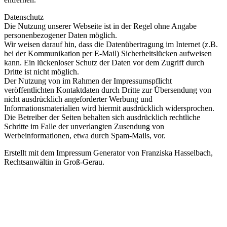
Datenschutz
Die Nutzung unserer Webseite ist in der Regel ohne Angabe
personenbezogener Daten möglich.
Wir weisen darauf hin, dass die Datenübertragung im Internet (z.B.
bei der Kommunikation per E-Mail) Sicherheitslücken aufweisen
kann. Ein lückenloser Schutz der Daten vor dem Zugriff durch
Dritte ist nicht möglich.
Der Nutzung von im Rahmen der Impressumspflicht
veröffentlichten Kontaktdaten durch Dritte zur Übersendung von
nicht ausdrücklich angeforderter Werbung und
Informationsmaterialien wird hiermit ausdrücklich widersprochen.
Die Betreiber der Seiten behalten sich ausdrücklich rechtliche
Schritte im Falle der unverlangten Zusendung von
Werbeinformationen, etwa durch Spam-Mails, vor.
Erstellt mit dem Impressum Generator von Franziska Hasselbach,
Rechtsanwältin in Groß-Gerau.
KONTAKT
Telefon: 05401/3689901 · E-Mail:
Diese E-Mail-Adresse ist vor
Spambots geschützt! Zur Anzeige muss JavaScript eingeschaltet
sein.
·
Adresse: Hospizverein Hagen a.T.W. e.V., Spellbrink 21,
49170 Hagen a.T.W.