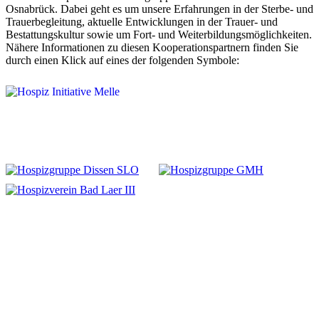
Osnabrück. Dabei geht es um unsere Erfahrungen in der Sterbe- und
Trauerbegleitung, aktuelle Entwicklungen in der Trauer- und
Bestattungskultur sowie um Fort- und Weiterbildungsmöglichkeiten.
Nähere Informationen zu diesen Kooperationspartnern finden Sie
durch einen Klick auf eines der folgenden Symbole:
KONTAKT
Telefon: 05401/3689901 · E-Mail:
Diese E-Mail-Adresse ist vor
Spambots geschützt! Zur Anzeige muss JavaScript eingeschaltet
sein.
·
Adresse: Hospizverein Hagen a.T.W. e.V., Spellbrink 21,
49170 Hagen a.T.W.